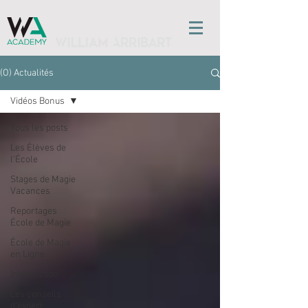
l'ÉCOLE DE MAGIE
(O) Actualités
Vidéos Bonus
Tous les posts
Les Élèves de
l'École
Stages de Magie
Vacances
Reportages
École de Magie
École de Magie
en Ligne
Introduction
Les conseils
d’expert