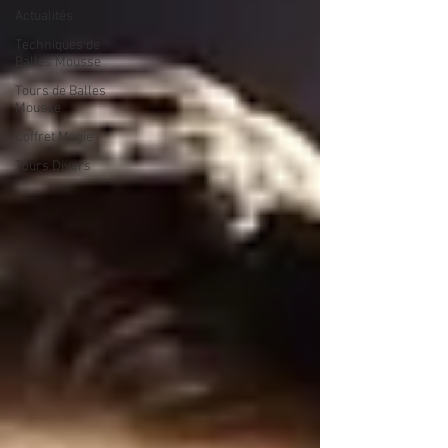
Actualités
Techniques de
Balles Mousse
Tours de Balles
Mousse
Coffret Magie
Tours Divers