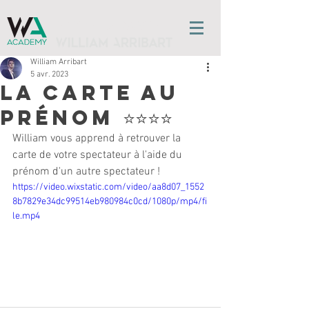
l'ÉCOLE DE MAGIE
William Arribart
5 avr. 2023
La Carte Au
Prénom ⭐️⭐️⭐️⭐️
William vous apprend à retrouver la 
carte de votre spectateur à l'aide du 
prénom d'un autre spectateur ! 
https://video.wixstatic.com/video/aa8d07_1552
8b7829e34dc99514eb980984c0cd/1080p/mp4/fi
le.mp4