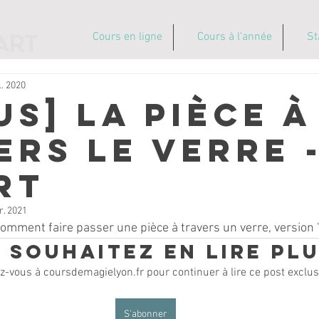
Cours en ligne
Cours à l'année
St
il. 2020
US] La pièce à
ers le verre 
rt
r. 2021
omment faire passer une pièce à travers un verre, version "
 souhaitez en lire plu
-vous à coursdemagielyon.fr pour continuer à lire ce post exclusi
S'abonner