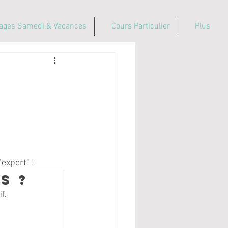
ages Samedi & Vacances
Cours Particulier
Plus
-
expert" !
s ?
f.