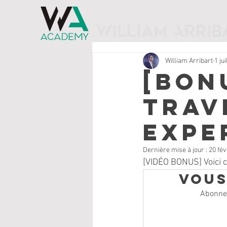
l'ÉCOLE DE MAGIE
William Arribart
1 ju
[BON
trav
expe
Dernière mise à jour :
20 fév
[VIDÉO BONUS] Voici c
Vous
Abonnez