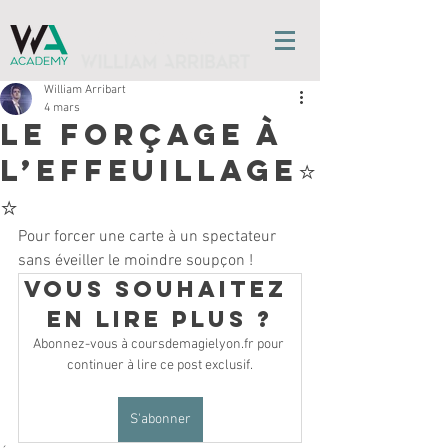
l'ÉCOLE DE MAGIE
William Arribart
4 mars
Le forçage à
l’effeuillage⭐️
⭐️
Pour forcer une carte à un spectateur 
sans éveiller le moindre soupçon !
Vous souhaitez 
en lire plus ?
Abonnez-vous à coursdemagielyon.fr pour 
continuer à lire ce post exclusif.
S'abonner