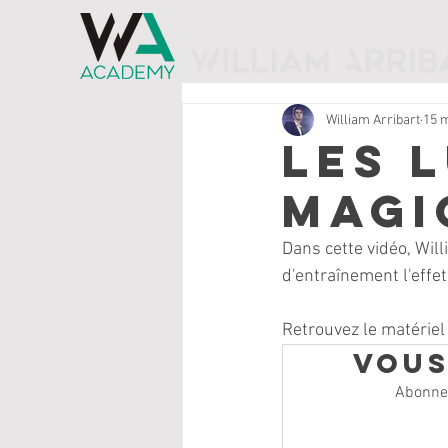
l'ÉCOLE DE MAGIE
William Arribart
15 
Les 
magiq
Dans cette vidéo, Will
d'entraînement l'effe
Retrouvez le matériel
Vous
Abonnez