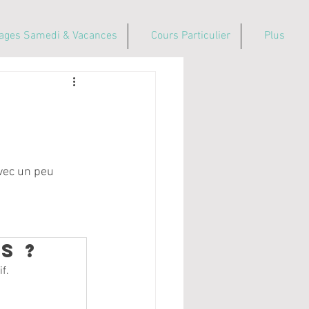
ages Samedi & Vacances
Cours Particulier
Plus
vec un peu 
s ?
f.