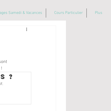
ages Samedi & Vacances
Cours Particulier
Plus
i
sont 
 !
s ?
f.