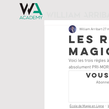
l'ÉCOLE DE MAGIE
William Arribart
27 
Les 
magi
Voici les trois règles
absolument PRI-MOR-DI
Vous
Abonnez
École de Magie en Ligne