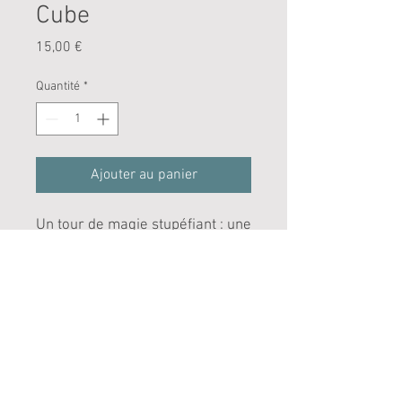
Cube
Prix
15,00 €
Quantité
*
Ajouter au panier
Un tour de magie stupéfiant : une
balle rouge passe au travers des
parois d'un cube en plexiglass,
scellé par deux élastiques ! Tout
est examinable !
© 2026 William Arribart Academy -
+33