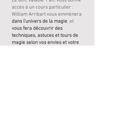
Le bon, valable 1 an, vous donne
accès à un cours particulier :
William Arribart vous emmènera
dans l'univers de la magie
, et
vous fera découvrir des
techniques, astuces et tours de
magie selon vos envies et votre
niveau
.
Un cours 100% personnalisé
,
organisé selon votre emploi du
temps et celui de William
Arribart.
N'hésitez pas à nous appeler
au 04 83 43 63 44 pour planifier
dès à présent votre cours !