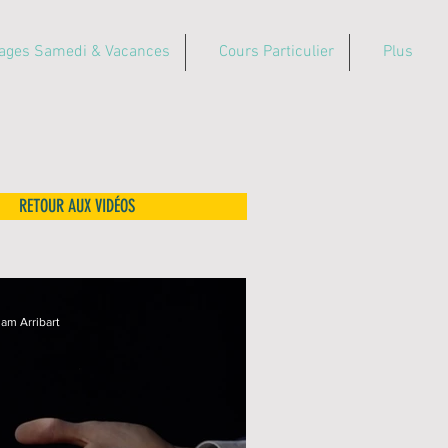
ages Samedi & Vacances
Cours Particulier
Plus
RETOUR AUX VIDÉOS
iam Arribart