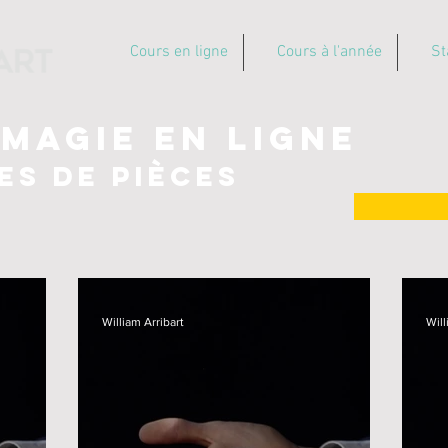
Cours en ligne
Cours à l'année
St
 magie en ligne
es de pièces
William Arribart
Will