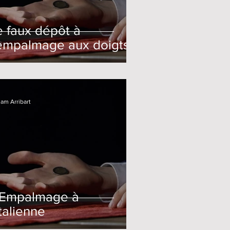
e faux dépôt à
’empalmage aux doigts
iam Arribart
’Empalmage à
Italienne