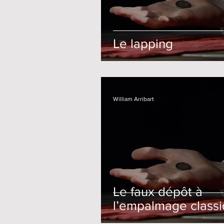
Le lapping
William Arribart
Le faux dépôt à
l’empalmage class