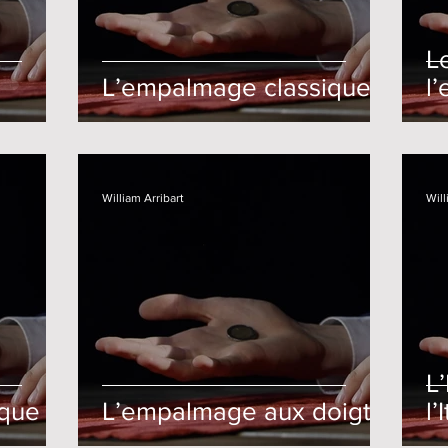
L
L’empalmage classique
l
William Arribart
Will
L
ique
L’empalmage aux doigts
l’