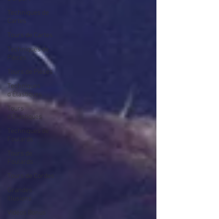
Techniques de
Cartes
Tours de Cartes
Techniques de
Pièces
Tours de Pièces
Techniques
d'Élastiques
Tours
d'Élastiques
Techniques de
Foulards
Tours de
Foulards
Tours de Cordes
Grandes
Illusions
Vidéos Bonus