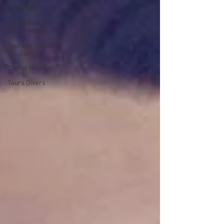
Actualités
Techniques de
Balles Mousse
Tours de Balles
Mousse
Coffret Magie
Tours Divers