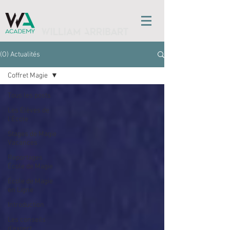
l'ÉCOLE DE MAGIE
(O) Actualités
Coffret Magie
Tous les posts
Les Élèves de
l'École
Stages de Magie
Vacances
Reportages
École de Magie
École de Magie
en Ligne
Introduction
Les conseils
d’expert