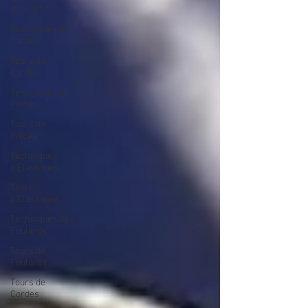
d’expert
Techniques de
Cartes
Tours de
Cartes
Techniques de
Pièces
Tours de
Pièces
Techniques
d'Élastiques
Tours
d'Élastiques
Techniques de
Foulards
Tours de
Foulards
Tours de
Cordes