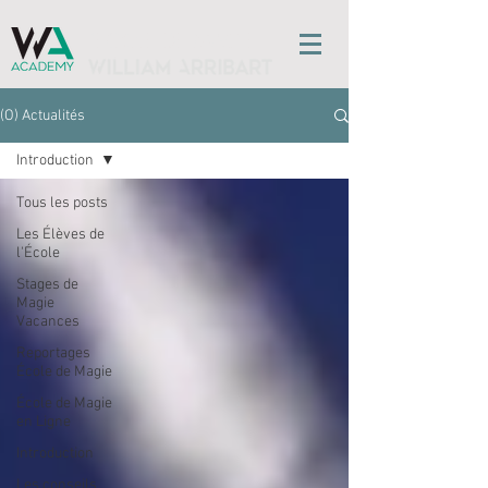
l'ÉCOLE DE MAGIE
(O) Actualités
Introduction
Tous les posts
Les Élèves de
l'École
Stages de
Magie
Vacances
Reportages
École de Magie
École de Magie
en Ligne
Introduction
Les conseils