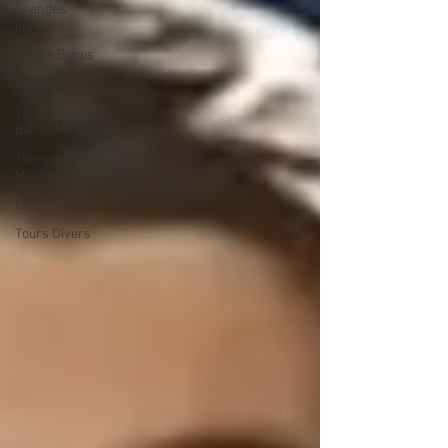
Grandes
Illusions
Vidéos Bonus
Actualités
Techniques de
Balles Mousse
Tours de Balles
Mousse
Coffret Magie
Tours Divers